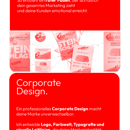
So entsteht ein 
roter Faden
, der sich durch 
dein gesamtes Marketing zieht 
und deine Kunden emotional erreicht.
Corporate 
Design.
Ein professionelles 
Corporate Design
 macht 
deine Marke unverwechselbar. 
Ich entwickle 
Logo, Farbwelt, Typografie und 
visuelle Leitlinien
, die deine Markenidentität 