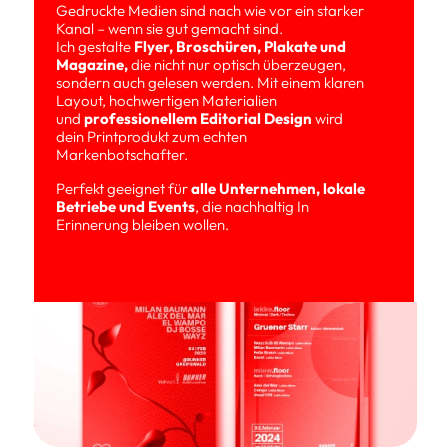
Gedruckte Medien sind nach wie vor ein starker 
Kanal – wenn sie gut gemacht sind. 
Ich gestalte 
Flyer, Broschüren, Plakate und 
Magazine
,
 die nicht nur optisch überzeugen, 
sondern auch gelesen werden. Mit einem klaren 
Layout, hochwertigen Materialien 
und 
professionellem Editorial Design
 wird 
dein Printprodukt zum echten 
Markenbotschafter.
Perfekt geeignet für 
alle Unternehmen, lokale 
Betriebe und Events
, die nachhaltig In 
Erinnerung bleiben wollen.